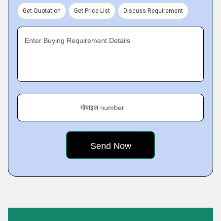
than the market. Furthermore, our globally spread presence
Get Quotation
Get Price List
Discuss Requirement
is due to our regular attention on ensuring highest quality
levels across our whole product array.
Enter Buying Requirement Details
मोबाइल number
Featured Products