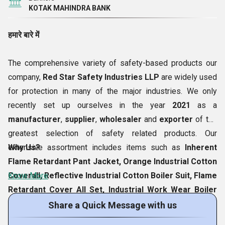
KOTAK MAHINDRA BANK
हमारे बारे में
The comprehensive variety of safety-based products our
company,
Red Star Safety Industries LLP
are widely used
for protection in many of the major industries. We only
recently set up ourselves in the year
2021
as a
manufacturer
,
supplier
,
wholesaler
and
exporter
of the
greatest selection of safety related products. Our
extensive assortment includes items such as
Why Us?
Inherent
Flame Retardant Pant Jacket, Orange Industrial Cotton
Coverall, Reflective Industrial Cotton Boiler Suit, Flame
Know More
Retardant Cover All Set, Industrial Work Wear Boiler
Suit, Royal Blue Cotton Coverall,
and many others, all of
Share a Quick Message with us
which we deliver to clients at significantly lower values