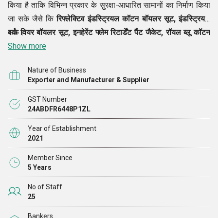
किया है ताकि विभिन्न प्रकार के सुरक्षा-आधारित सामानों का निर्माण किया
जा सके जैसे कि
रिफ्लेक्टिव इंडस्ट्रियल कॉटन बॉयलर सूट, इंडस्ट्रियल
वर्क वियर बॉयलर सूट, इनहेरेंट फ्लेम रिटार्डेंट पैंट जैकेट, रॉयल ब्लू कॉटन
सके।
कवरॉल, ऑरेंज इंडस्ट्रियल कॉटन कवरॉल, फ्लेम रिटार्डेंट कवर ऑल सेट,
Show more
इत्यादि। हमारी टीम यह सुनिश्चित करती है कि सुविधाओं में सभी ऑपरेशन
Nature of Business
बड़ी सटीकता के साथ किए जाएं और प्रत्येक उत्पाद उच्चतम गुणवत्ता मानकों
Exporter and Manufacturer & Supplier
को पूरा करे। हमारे पास एक वेयरहाउस सुविधा भी है जहां उत्पादों को
GST Number
व्यवस्थित रूप से रखा जाता है ताकि बाजार की मांग आने पर उन्हें जल्दी से ले
24ABDFR6448P1ZL
जाया जा
Year of Establishment
2021
Member Since
5 Years
No of Staff
25
Bankers