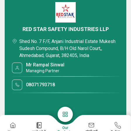
RED STAR SAFETY INDUSTRIES LLP
Shed No. 7 F/F, Anjani Industrial Estate Mukesh
Sudesh Compound, B/H Old Narol Court,,
Orange Industrial Cotton Coverall
Inherent Flame 
Ahmedabad, Gujarat, 382405, India
Mr Rampal Sinwal
₹ 825 आईएनआर /Unit
₹ 3500 आईएनआर
Managing Partner
Minimum Order Quantity : 2000 Units
Minimum Order Quan
Delivery Time : 30 Days
Delivery Time : 30 
08071793718
WhatsApp
जांच भेजें
जांच भेजें
Get Latest Price
Our